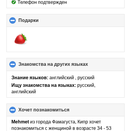
Телефон подтвержден
Подарки
click
to
collapse
contents
Знакомства на других языках
click
to
collapse
Знание языков:
английский , русский
contents
Ищу знакомства на языках:
русский,
английский
хочет познакомиться
click
to
collapse
Mehmet
из города Фамагуста, Кипр хочет
contents
познакомиться с женщиной в возрасте 34 - 53