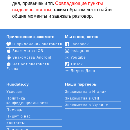
дня, привычек и тп.
Совпадающие пункты
выделены цветом,
таким образом легко найти
общие моменты и завязать разговор.
Приложение знакомств
Мы в соц. сетях
О приложении знакомств
Facebook
Знакомства iOS
Instagram
Знакомства Android
Youtube
Чат бот знакомств
TikTok
Елена
Яндекс.Дзен
Rusdate.cy
Наши партнеры
Условия
Знакомства в Италии
Политика
Знакомства в СНГ
конфиденциальности
Знакомства в Украине
Помощь
Пишут о нас
Контакты
Партнерам