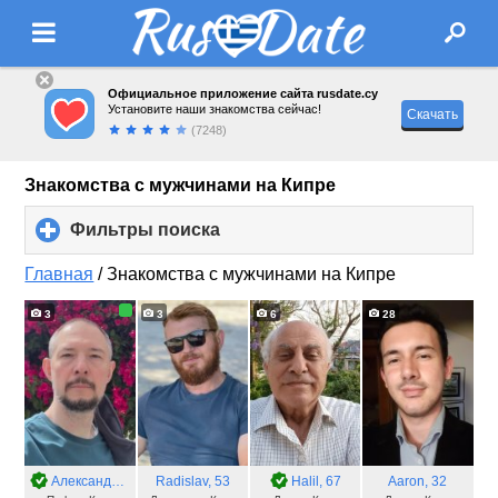
Официальное приложение сайта rusdate.cy
Установите наши знакомства сейчас!
Скачать
(7248)
Знакомства с мужчинами на Кипре
Фильтры поиска
click
to
expand
Главная
/
Знакомства с мужчинами на Кипре
contents
3
3
6
28
Александр
, 43
Radislav
, 53
Halil
, 67
Aaron
, 32