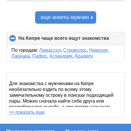
еще анкеты мужчин
На Кипре чаще всего ищут знакомства
click
to
collapse
По городам:
Лимассол
,
Строволос
,
Никосия
,
contents
Ларнака
,
Пафос
,
Агландзия
,
Арадипу
Для знакомства с мужчинами на Кипре
необязательно ездить по всему этому
замечательному острову в поисках подходящей
пары. Можно сначала найти себе друга или
возлюбленного онлайн, а уже потом назначать
>> показать еще
свидания. Сделать это удобнее всего через сайт
RusDate, где вы сможете познакомиться не только
с киприотом, но и с русским парнем, живущим на
побережье Средиземного моря.
Приложение знакомств
Мы в соц. сетях