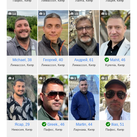
Пафос, Кипр
Лимассол, Кипр
Лапта, Кипр
Лация, Кипр
14
3
10
6
Michael
, 38
Георгий
, 40
Андрей
, 61
Mahit
, 46
Лимассол, Кипр
Лимассол, Кипр
Лимассол, Кипр
Kyrenia, Кипр
4
2
3
1
Ясар
, 29
Greek.
, 46
Martin
, 44
Ilias
, 51
Никосия, Кипр
Пафос, Кипр
Ларнака, Кипр
Пафос, Кипр